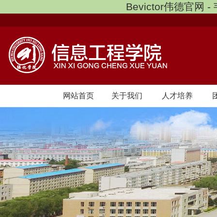
Bevictor伟德官网 
网站首页
关于我们
人才培养