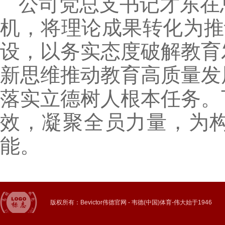
公司党总支书记才东在
机，将理论成果转化为推
设，以务实态度破解教育
新思维推动教育高质量发
落实立德树人根本任务。
效，凝聚全员力量，为
能。
版权所有：Bevictor伟德官网 - 韦德(中国)体育-伟大始于1946