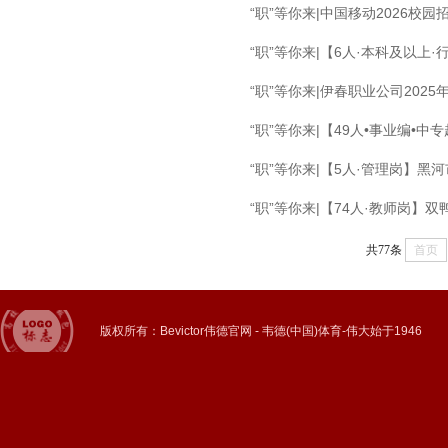
“职”等你来|中国移动2026校
“职”等你来|【6人·本科及以上
“职”等你来|伊春职业公司202
“职”等你来|【49人•事业编•
“职”等你来|【5人·管理岗】
“职”等你来|【74人·教师岗】
共77条
首页
版权所有：Bevictor伟德官网 - 韦德(中国)体育-伟大始于1946