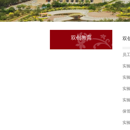
双创教育
双
员
实
实
实
实
保
实