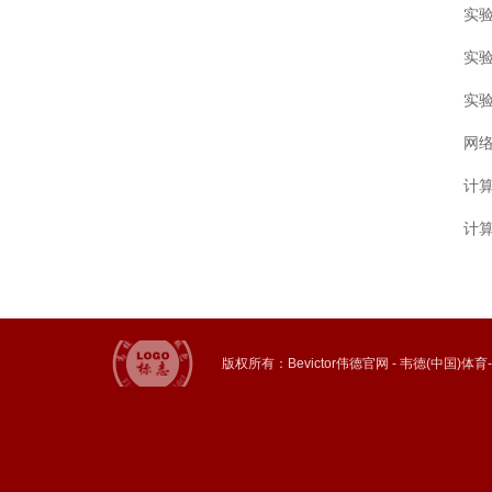
实
实
实
网
计
计
版权所有：Bevictor伟德官网 - 韦德(中国)体育